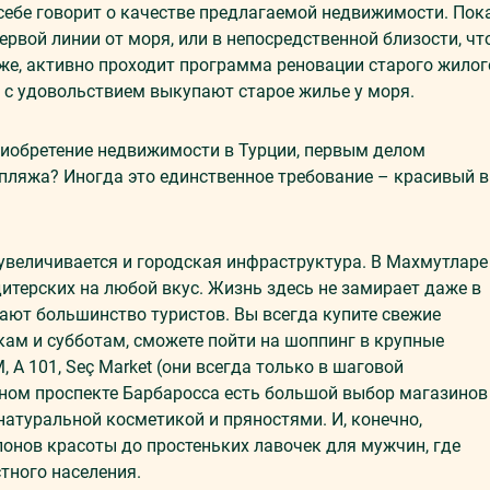
себе говорит о качестве предлагаемой недвижимости. Пок
ервой линии от моря, или в непосредственной близости, чт
кже, активно проходит программа реновации старого жилог
 с удовольствием выкупают старое жилье у моря.
риобретение недвижимости в Турции, первым делом
пляжа? Иногда это единственное требование – красивый 
 увеличивается и городская инфраструктура. В Махмутларе
дитерских на любой вкус. Жизнь здесь не замирает даже в
жают большинство туристов. Вы всегда купите свежие
ам и субботам, сможете пойти на шоппинг в крупные
, A 101, Seç Market (они всегда только в шаговой
ьном проспекте Барбаросса есть большой выбор магазинов
 натуральной косметикой и пряностями. И, конечно,
онов красоты до простеньких лавочек для мужчин, где
тного населения.