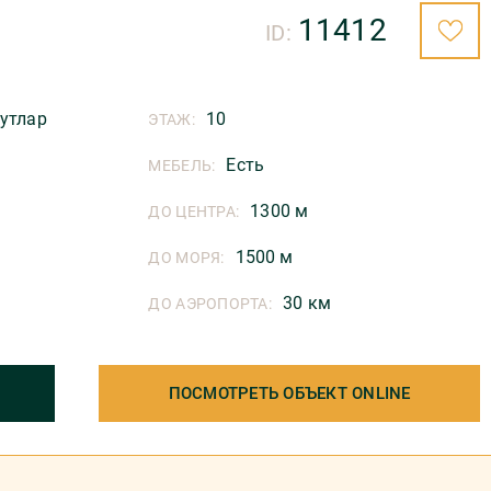
11412
ID:
утлар
10
ЭТАЖ:
Есть
МЕБЕЛЬ:
1300 м
ДО ЦЕНТРА:
1500 м
ДО МОРЯ:
30 км
ДО АЭРОПОРТА:
ПОСМОТРЕТЬ ОБЪЕКТ ONLINE