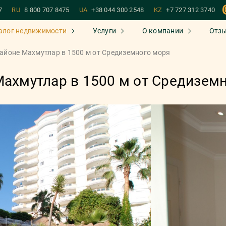
7
RU
8 800 707 8475
UA
+38 044 300 2548
KZ
+7 727 312 3740
алог недвижимости
Услуги
О компании
Отз
районе Махмутлар в 1500 м от Средиземного моря
Махмутлар в 1500 м от Средизем