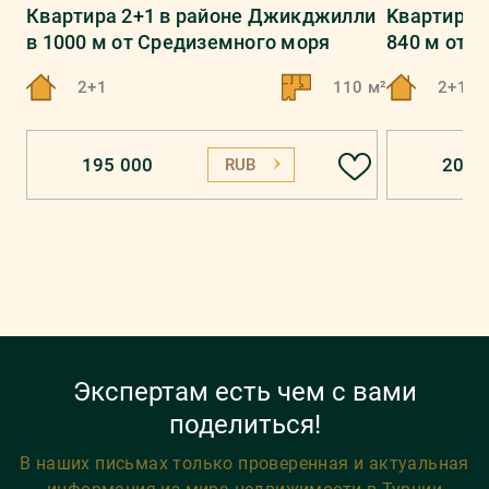
Квартира 2+1 в районе Джикджилли
Kвартирa 
в 1000 м от Средиземного моря
840 м от 
2+1
110 м²
2+1
195 000
201 
RUB
Экспертам есть чем с вами
поделиться!
В наших письмах только проверенная и актуальная