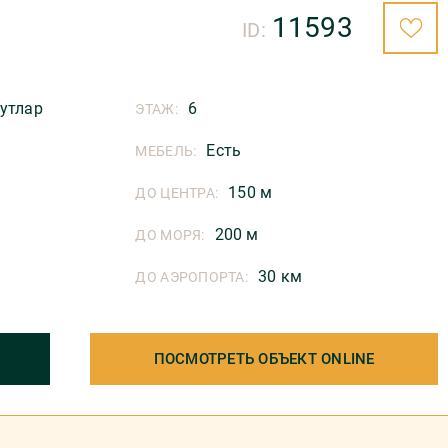
11593
ID:
утлар
6
ЭТАЖ:
Есть
МЕБЕЛЬ:
150 м
ДО ЦЕНТРА:
200 м
ДО МОРЯ:
30 км
ДО АЭРОПОРТА:
ПОСМОТРЕТЬ ОБЪЕКТ ONLINE