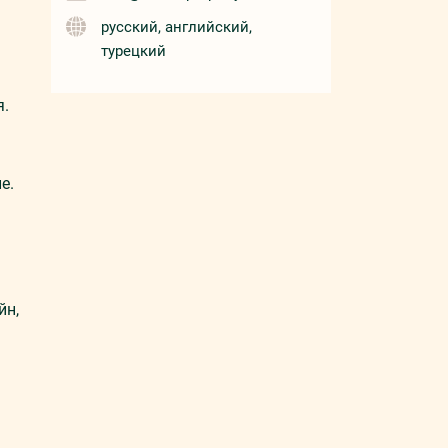
русский, английский,
турецкий
я.
е.
йн,