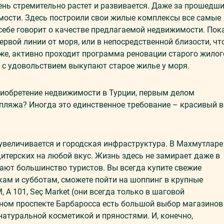
ень стремительно растет и развивается. Даже за прошедш
мости. Здесь построили свои жилые комплексы все самые
себе говорит о качестве предлагаемой недвижимости. Пок
ервой линии от моря, или в непосредственной близости, чт
кже, активно проходит программа реновации старого жилог
 с удовольствием выкупают старое жилье у моря.
риобретение недвижимости в Турции, первым делом
пляжа? Иногда это единственное требование – красивый 
 увеличивается и городская инфраструктура. В Махмутларе
дитерских на любой вкус. Жизнь здесь не замирает даже в
жают большинство туристов. Вы всегда купите свежие
ам и субботам, сможете пойти на шоппинг в крупные
, A 101, Seç Market (они всегда только в шаговой
ьном проспекте Барбаросса есть большой выбор магазинов
 натуральной косметикой и пряностями. И, конечно,