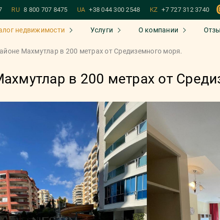
7
RU
8 800 707 8475
UA
+38 044 300 2548
KZ
+7 727 312 3740
алог недвижимости
Услуги
О компании
Отз
районе Махмутлар в 200 метрах от Средиземного моря.
Махмутлар в 200 метрах от Среди