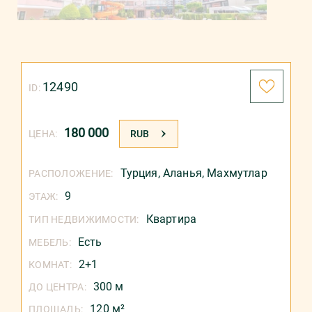
12490
ID:
180 000
ЦЕНА:
RUB
Турция
,
Аланья
,
Махмутлар
РАСПОЛОЖЕНИЕ:
9
ЭТАЖ:
Квартира
ТИП НЕДВИЖИМОСТИ:
Есть
МЕБЕЛЬ:
2+1
КОМНАТ:
300 м
ДО ЦЕНТРА:
120 м²
ПЛОЩАДЬ: