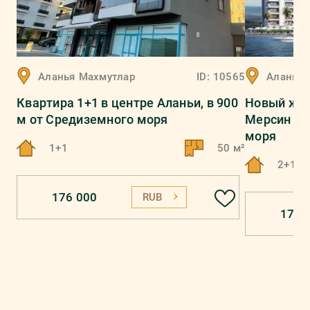
Аланья
Махмутлар
ID:
10565
Аланья
Квартира 1+1 в центре Аланьи, в 900
Новый жил
м от Средиземного моря
Мерсин в 
моря
1+1
50 м²
2+1, 3
176 000
RUB
175 