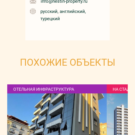
info@nestin-property.ru
русский, английский,
турецкий
ПОХОЖИЕ ОБЪЕКТЫ
ОТЕЛЬНАЯ ИНФРАСТРУКТУРА
НА СТАДИ