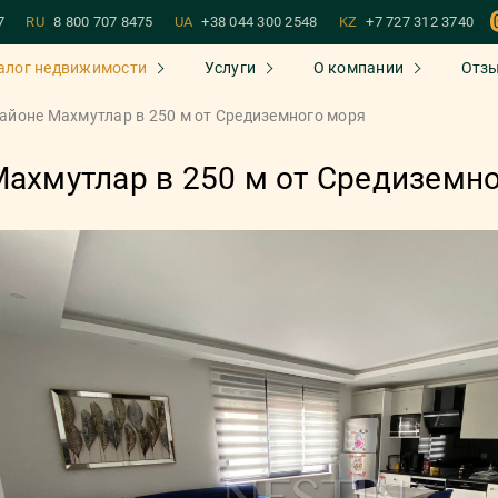
7
RU
8 800 707 8475
UA
+38 044 300 2548
KZ
+7 727 312 3740
алог недвижимости
Услуги
О компании
Отз
районе Махмутлар в 250 м от Средиземного моря
Махмутлар в 250 м от Средиземн