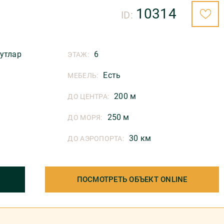
10314
ID:
утлар
6
ЭТАЖ:
Есть
МЕБЕЛЬ:
200 м
ДО ЦЕНТРА:
250 м
ДО МОРЯ:
30 км
ДО АЭРОПОРТА:
ПОСМОТРЕТЬ ОБЪЕКТ ONLINE