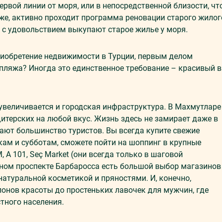
ервой линии от моря, или в непосредственной близости, чт
кже, активно проходит программа реновации старого жилог
 с удовольствием выкупают старое жилье у моря.
риобретение недвижимости в Турции, первым делом
пляжа? Иногда это единственное требование – красивый 
 увеличивается и городская инфраструктура. В Махмутларе
дитерских на любой вкус. Жизнь здесь не замирает даже в
жают большинство туристов. Вы всегда купите свежие
ам и субботам, сможете пойти на шоппинг в крупные
, A 101, Seç Market (они всегда только в шаговой
ьном проспекте Барбаросса есть большой выбор магазинов
 натуральной косметикой и пряностями. И, конечно,
онов красоты до простеньких лавочек для мужчин, где
тного населения.