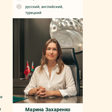
русский, английский,
турецкий
ие
а
Марина Захаренко