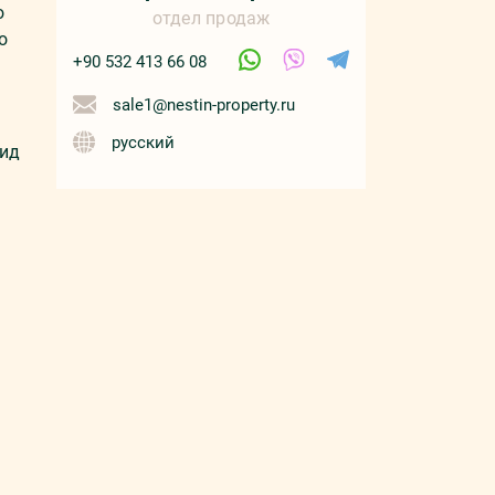
о
отдел продаж
о
+90 532 413 66 08
sale1@nestin-property.ru
русский
вид