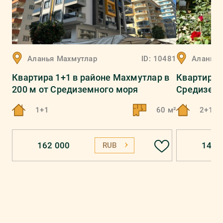
Аланья
Махмутлар
ID:
10481
Аланья
Квартира 1+1 в районе Махмутлар в
Квартира 2
200 м от Средиземного моря
Средиземн
1+1
60 м²
2+1
162 000
148 
RUB