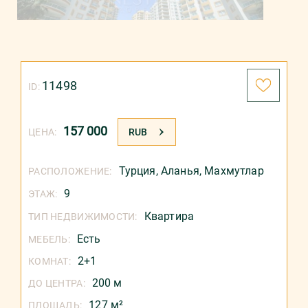
11498
ID:
157 000
ЦЕНА:
RUB
Турция
,
Аланья
,
Махмутлар
РАСПОЛОЖЕНИЕ:
9
ЭТАЖ:
Квартира
ТИП НЕДВИЖИМОСТИ:
Есть
МЕБЕЛЬ:
2+1
КОМНАТ:
200 м
ДО ЦЕНТРА:
127 м²
ПЛОЩАДЬ: