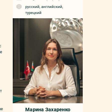
русский, английский,
турецкий
с
е
т
ые
Марина Захаренко