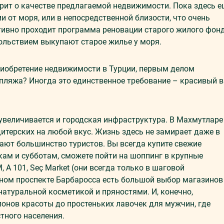
орит о качестве предлагаемой недвижимости. Пока здесь е
и от моря, или в непосредственной близости, что очень
ктивно проходит программа реновации старого жилого фонд
ольствием выкупают старое жилье у моря.
риобретение недвижимости в Турции, первым делом
пляжа? Иногда это единственное требование – красивый 
 увеличивается и городская инфраструктура. В Махмутларе
дитерских на любой вкус. Жизнь здесь не замирает даже в
жают большинство туристов. Вы всегда купите свежие
ам и субботам, сможете пойти на шоппинг в крупные
, A 101, Seç Market (они всегда только в шаговой
ьном проспекте Барбаросса есть большой выбор магазинов
 натуральной косметикой и пряностями. И, конечно,
онов красоты до простеньких лавочек для мужчин, где
тного населения.