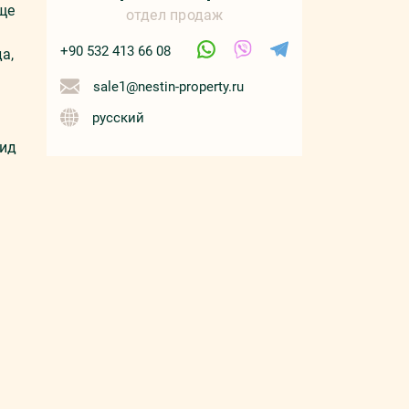
ще
отдел продаж
+90 532 413 66 08
а,
sale1@nestin-property.ru
русский
вид