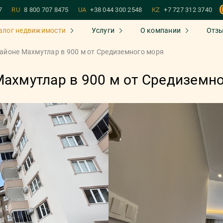
7
RU
8 800 707 8475
UA
+38 044 300 2548
KZ
+7 727 312 3740
алог недвижимости
Услуги
О компании
Отз
районе Махмутлар в 900 м от Средиземного моря
Махмутлар в 900 м от Средиземн