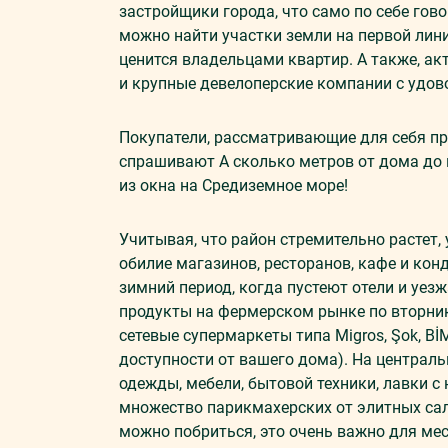
застройщики города, что само по себе гов
можно найти участки земли на первой лини
ценится владельцами квартир. А также, а
и крупные девелоперские компании с удов
Покупатели, рассматривающие для себя п
спрашивают А сколько метров от дома до 
из окна на Средиземное море!
Учитывая, что район стремительно растет,
обилие магазинов, ресторанов, кафе и кон
зимний период, когда пустеют отели и уез
продукты на фермерском рынке по вторник
сетевые супермаркеты типа Migros, Şok, BİM
доступности от вашего дома). На централ
одежды, мебели, бытовой техники, лавки с
множество парикмахерских от элитных сал
можно побриться, это очень важно для мес