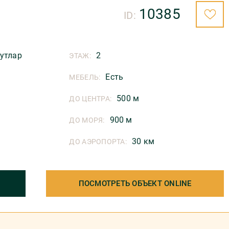
10385
ID:
утлар
2
ЭТАЖ:
Есть
МЕБЕЛЬ:
500 м
ДО ЦЕНТРА:
900 м
ДО МОРЯ:
30 км
ДО АЭРОПОРТА:
ПОСМОТРЕТЬ ОБЪЕКТ ONLINE