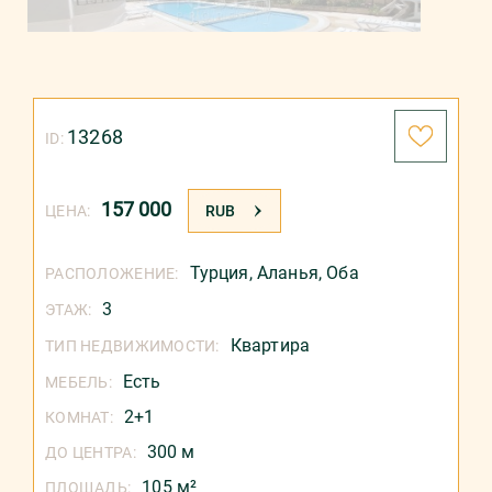
13268
ID:
157 000
ЦЕНА:
RUB
Турция
,
Аланья
,
Оба
РАСПОЛОЖЕНИЕ:
3
ЭТАЖ:
Квартира
ТИП НЕДВИЖИМОСТИ:
Есть
МЕБЕЛЬ:
2+1
КОМНАТ:
300 м
ДО ЦЕНТРА:
105 м²
ПЛОЩАДЬ: