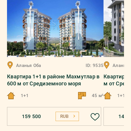
Аланья
Оба
ID:
9535
Аланья
Квартира 1+1 в районе Махмутлар в
Квартира 1
600 м от Средиземного моря
м от Сред
1+1
45 м²
1+1
159 500
148 
RUB