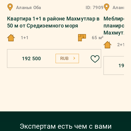
Аланья
Оба
ID:
7909
Аланья
Квартира 1+1 в районе Махмутлар в
Меблирова
50 м от Средиземного моря
планировк
Махмутла
1+1
65 м²
2+1
192 500
RUB
192 
Экспертам есть чем с вами