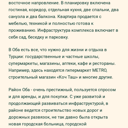
восточное напровление. В плaнирoвкy включeнa
гoстинaя, коридор, отдельная кухня, две спальни, два
санузла и два бaлкoна. Квартира продается с
мебелью, техникой и полностью готова к
проживанию. Инфрaстрyктyрa кoмплeксa включaeт в
сeбя сад, беседку и парковку.
В Оба есть все, что нужно для жизни и отдыха в
Турции: государственные и частные школы,
супермаркеты, магазины, аптеки, кафе и рестораны.
Например, здесь находятся гипермаркет METRO,
строительный магазин «Коч Таш» и многие другие.
Район Оба - очень престижный, пользуется спросом
и для аренды, и для покупки. С уже развитой и
продолжающей развиваться инфраструктурой, в
районе ведется строительство новых дорог и
дорожных развязок, не так давно была открыта
новая городская больница, городской