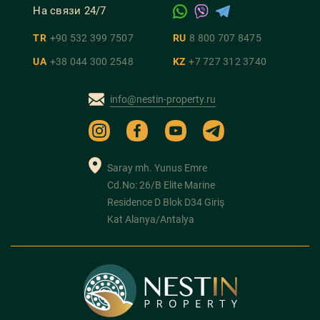
На связи 24/7
TR
+90 532 399 7507
RU
8 800 707 8475
UA
+38 044 300 2548
KZ
+7 727 312 3740
info@nestin-property.ru
Saray mh. Yunus Emre
Cd.No: 26/B Elite Marine
Residence D Blok D34 Giriş
Kat Alanya/Antalya