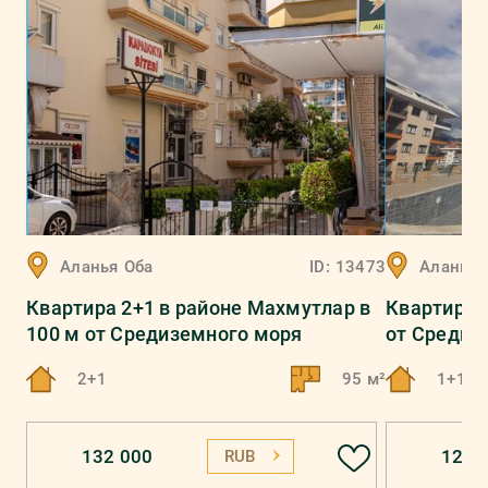
Аланья
Оба
ID:
13473
Аланья
Квартира 2+1 в районе Махмутлар в
Квартира 1
100 м от Средиземного моря
от Средиз
2+1
95 м²
1+1
132 000
123 
RUB