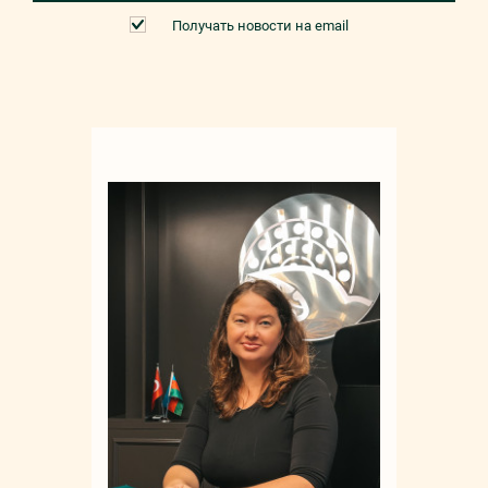
Получать новости на email
Мар
+90 532 4
sale
русс