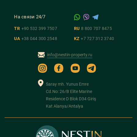
На связи 24/7
TR
+90 532 399 7507
RU
8 800 707 8475
UA
+38 044 300 2548
KZ
+7 727 312 3740
info@nestin-property.ru
Saray mh. Yunus Emre
Cd.No: 26/B Elite Marine
Residence D Blok D34 Giriş
Kat Alanya/Antalya