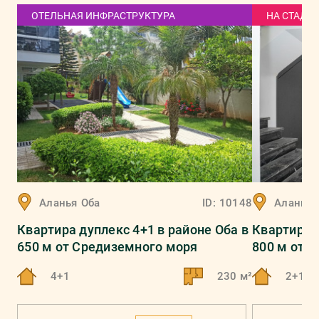
ОТЕЛЬНАЯ ИНФРАСТРУКТУРА
НА СТАДИ
Аланья
Оба
ID:
10148
Аланья
Квартира дуплекс 4+1 в районе Оба в
Квартира д
650 м от Средиземного моря
800 м от 
4+1
230 м²
2+1