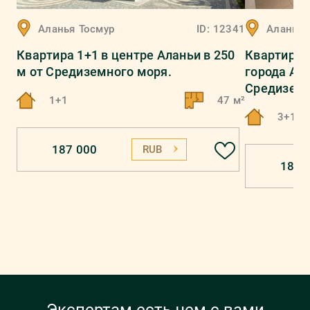
Аланья
Тосмур
ID:
12341
Аланья
Квартира 1+1 в центре Аланьи в 250
Квартира 
м от Средиземного моря.
города Ала
Средиземн
1+1
47 м²
3+1
187 000
RUB
187 