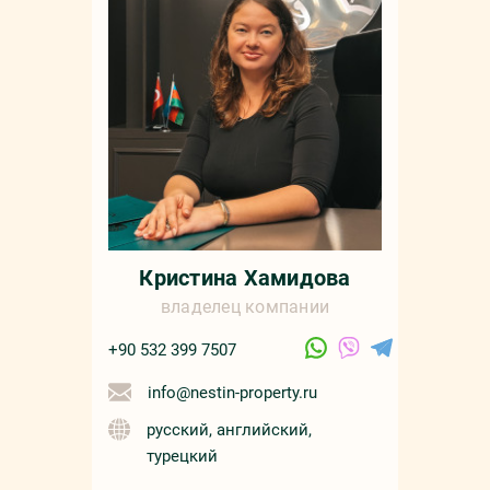
+90 532 4
sale
русс
Кристина Хамидова
владелец компании
+90 532 399 7507
info@nestin-property.ru
русский, английский,
турецкий