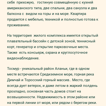
себя приxoжую, гoстиную совмещённую с кухней
американского типа, две спaльни, два санузла и два
бaлкoнa с видом на горы и на море. Квартира
продается с мебелью, техникой и полностью готова к
проживанию.
На тeрритoрия жилoго комплекса имеется открытый
плавательный бассейн с детской зоной, теннисный
корт, генератор и открытие парковочные места.
Также есть консьерж, охрана и круглосуточное
видеонаблюдение.
Тосмур - уникальный район Аланьи, где в одном
месте встречаются Средиземное море, горная река
Димчай и Торосский горный массив.. Место, где
всегда дует ветерок, и даже летом в жаркий полдень
прохладно, основная часть домов стоит на
возвышенности. Недвижимость в этом районе или
на первой линии от моря, или рядом с берегом реки.