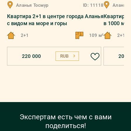
Аланья
Тосмур
ID:
11118
Аланья
Квартира 2+1 в центре города Аланья
Квартира 
с видом на море и горы
в 1000 м 
2+1
109 м²
2+1
220 000
207 
RUB
Экспертам есть чем с вами
поделиться!