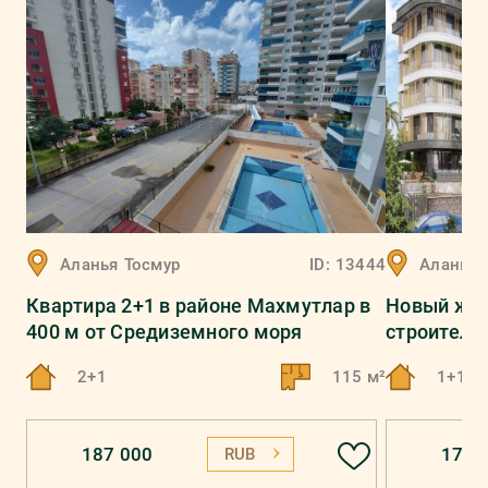
Аланья
Тосмур
ID:
13444
Аланья
Квартира 2+1 в районе Махмутлар в
Новый жил
400 м от Средиземного моря
строитель
2+1
115 м²
1+1, 2
187 000
174 
RUB