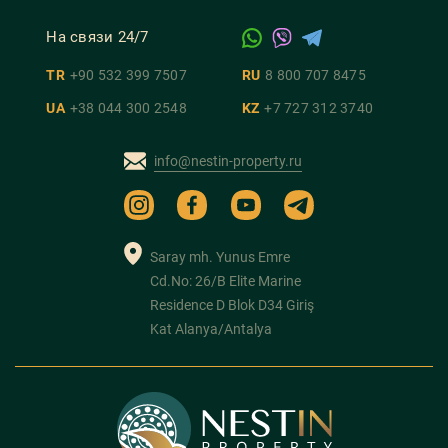
На связи 24/7
TR
+90 532 399 7507
RU
8 800 707 8475
UA
+38 044 300 2548
KZ
+7 727 312 3740
info@nestin-property.ru
Saray mh. Yunus Emre
Cd.No: 26/B Elite Marine
Residence D Blok D34 Giriş
Kat Alanya/Antalya