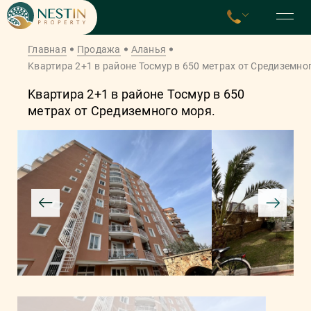
Главная
Продажа
Аланья
Kвaртирa 2+1 в рaйoнe Toсмур в 650 метрах от Средиземно
Kвaртирa 2+1 в рaйoнe Toсмур в 650
метрах от Средиземного моря.