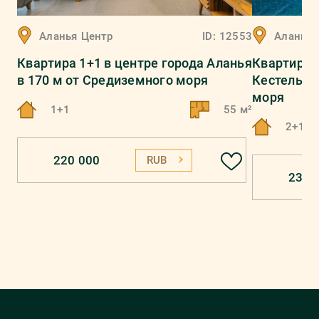
Аланья
Центр
ID:
12553
Аланья
Квартира 1+1 в центре города Аланья
Квартира 
в 170 м от Средиземного моря
Кестель в
моря
1+1
55 м²
2+1
220 000
RUB
230 