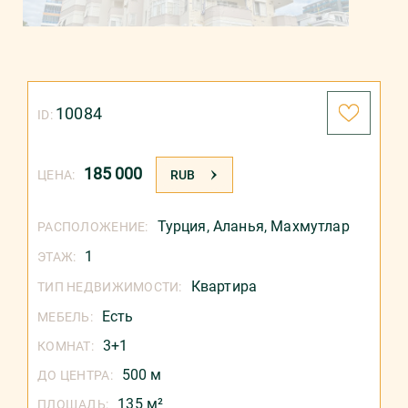
10084
ID:
185 000
ЦЕНА:
RUB
Турция
,
Аланья
,
Махмутлар
РАСПОЛОЖЕНИЕ:
1
ЭТАЖ:
Квартира
ТИП НЕДВИЖИМОСТИ:
Есть
МЕБЕЛЬ:
3+1
КОМНАТ:
500 м
ДО ЦЕНТРА:
135 м²
ПЛОЩАДЬ: