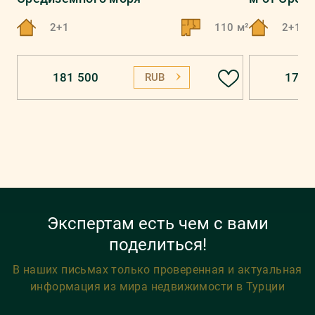
2+1
110 м²
2+1
181 500
176 
RUB
Экспертам есть чем с вами
поделиться!
В наших письмах только проверенная и актуальная
информация из мира недвижимости в Турции