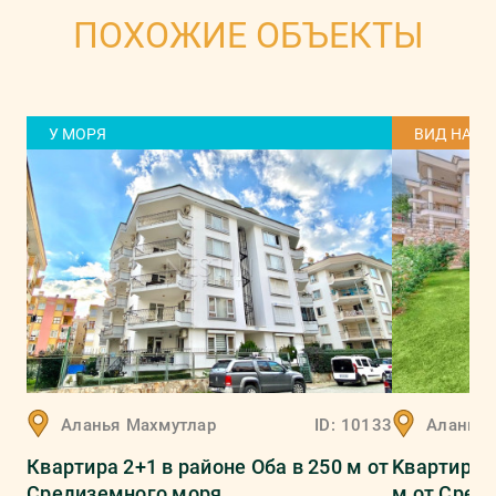
ПОХОЖИЕ ОБЪЕКТЫ
У МОРЯ
ВИД НА М
Аланья
Махмутлар
ID:
10133
Аланья
Квартира 2+1 в районе Оба в 250 м от
Kвартирa 2
Средиземного моря
м от Сред