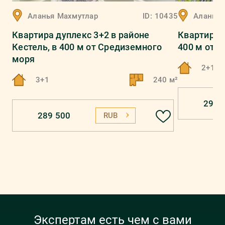
Аланья
Махмутлар
ID:
10435
Аланья
Квартира дуплекс 3+2 в районе
Квартира 
Кестель, в 400 м от Средиземного
400 м от 
моря
2+1
3+1
240 м²
294 
289 500
RUB
Экспертам есть чем с вами