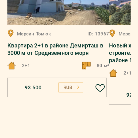
Мерсин
Томюк
ID:
13967
Мерсин
Квартира 2+1 в районе Демирташ в
Новый жил
3000 м от Средиземного моря
строительс
районе Ме
2+1
80 м²
2+1, 3
93 500
RUB
92 0