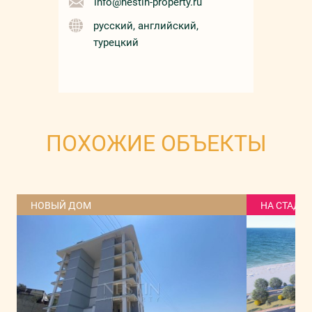
info@nestin-property.ru
русский, английский,
турецкий
ПОХОЖИЕ ОБЪЕКТЫ
НОВЫЙ ДОМ
НА СТАДИ