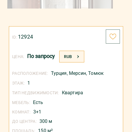
12924
ID:
По запросу
ЦЕНА:
RUB
Турция
,
Мерсин
,
Томюк
РАСПОЛОЖЕНИЕ:
1
ЭТАЖ:
Квартира
ТИП НЕДВИЖИМОСТИ:
Есть
МЕБЕЛЬ:
3+1
КОМНАТ:
300 м
ДО ЦЕНТРА:
150 м²
ПЛОЩАДЬ: