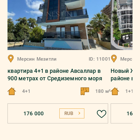
Мерсин
Мезитли
ID:
11001
Мерсин
квартира 4+1 в районе Авсаллар в
Новый ЖК 
900 метрах от Средиземного моря
районе ве
4+1
180 м²
1+1, 2
176 000
165 
RUB