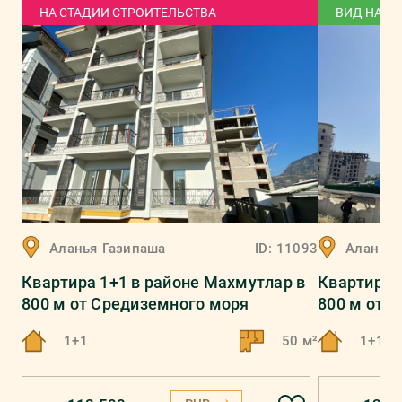
НА СТАДИИ СТРОИТЕЛЬСТВА
ВИД НА Г
Аланья
Газипаша
ID:
11093
Аланья
Квартира 1+1 в районе Махмутлар в
Квартира 1
800 м от Средиземного моря
800 м от 
1+1
50 м²
1+1