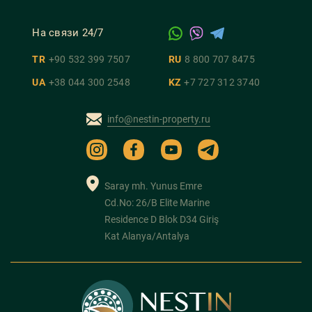
На связи 24/7
TR
+90 532 399 7507
RU
8 800 707 8475
UA
+38 044 300 2548
KZ
+7 727 312 3740
info@nestin-property.ru
Saray mh. Yunus Emre
Cd.No: 26/B Elite Marine
Residence D Blok D34 Giriş
Kat Alanya/Antalya