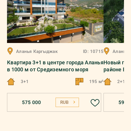
Аланья
Каргыджак
ID:
10715
Аланья
Квартира 3+1 в центре города Аланья
Новый про
в 1000 м от Средиземного моря
районе Бе
3+1
195 м²
2+1, 3
575 000
590 
RUB