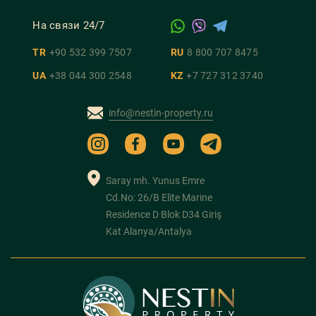
На связи 24/7
TR
+90 532 399 7507
RU
8 800 707 8475
UA
+38 044 300 2548
KZ
+7 727 312 3740
info@nestin-property.ru
Saray mh. Yunus Emre
Cd.No: 26/B Elite Marine
Residence D Blok D34 Giriş
Kat Alanya/Antalya