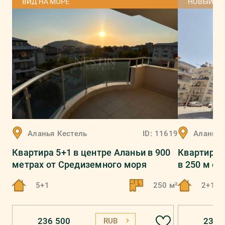
ВИД НА МОРЕ
НОВЫЙ Д
Аланья
Кестель
ID:
11619
Аланья
Квартира 5+1 в центре Аланьи в 900
Квартира 
метрах от Средиземного моря
в 250 м о
5+1
250 м²
2+1
236 500
231 
RUB