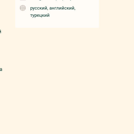
русский, английский,
турецкий
й
а