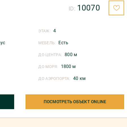
10070
ID:
4
ЭТАЖ:
аус
Есть
МЕБЕЛЬ:
800 м
ДО ЦЕНТРА:
1800 м
ДО МОРЯ:
40 км
ДО АЭРОПОРТА:
ПОСМОТРЕТЬ ОБЪЕКТ ONLINE