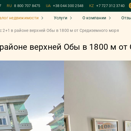
7
RU
8 800 707 8475
UA
+38 044 300 2548
KZ
+7 727 312 3740
алог недвижимости
Услуги
О компании
Отз
с 2+1 в районе верхней Обы в 1800 м от Средиземного моря
 районе верхней Обы в 1800 м о