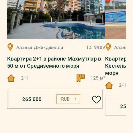
Аланья
Джикджилли
ID:
9909
Аланья
Квартира 2+1 в районе Махмутлар в
Квартира 
50 м от Средиземного моря
Кестель в
моря
2+1
125 м²
2+1
265 000
RUB
258 