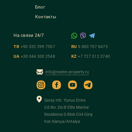
Блог
Контакты
На связи 24/7
TR
+90 532 399 7507
RU
8 800 707 8475
UA
+38 044 300 2548
KZ
+7 727 312 3740
info@nestin-property.ru
Saray mh. Yunus Emre
Cd.No: 26/B Elite Marine
Residence D Blok D34 Giriş
Kat Alanya/Antalya