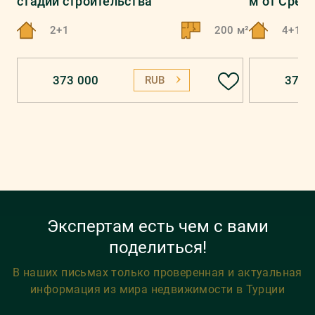
стадии строительства
м от Сред
2+1
200 м²
4+1
373 000
374 
RUB
Экспертам есть чем с вами
поделиться!
В наших письмах только проверенная и актуальная
информация из мира недвижимости в Турции