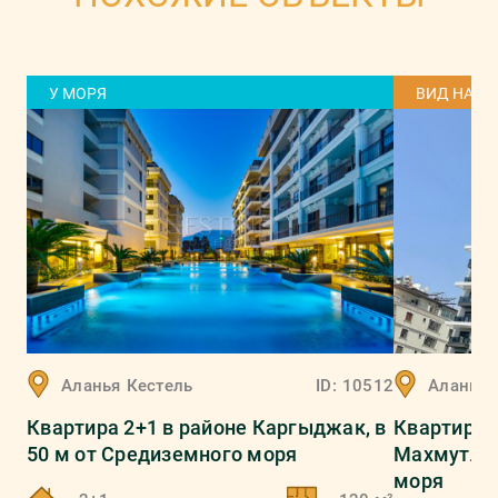
У МОРЯ
ВИД НА М
Аланья
Кестель
ID:
10512
Аланья
Квартира 2+1 в районе Каргыджак, в
Квартира 
50 м от Средиземного моря
Махмутлар
моря