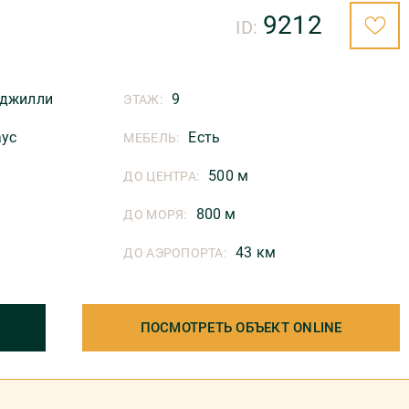
9212
ID:
джилли
9
ЭТАЖ:
аус
Есть
МЕБЕЛЬ:
500 м
ДО ЦЕНТРА:
800 м
ДО МОРЯ:
43 км
ДО АЭРОПОРТА:
ПОСМОТРЕТЬ ОБЪЕКТ ONLINE