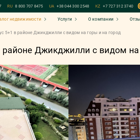
7
RU
8 800 707 8475
UA
+38 044 300 2548
KZ
+7 727 312 3740
алог недвижимости
Услуги
О компании
Отз
ус 5+1 в районе Джикджилли с видом на горы и на город
в районе Джикджилли с видом на 