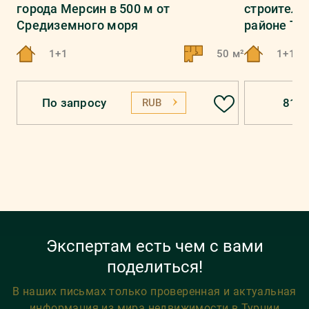
города Мерсин в 500 м от
строительс
Средиземного моря
районе То
1+1
50 м²
1+1, 2
По запросу
81 0
RUB
Экспертам есть чем с вами
поделиться!
В наших письмах только проверенная и актуальная
информация из мира недвижимости в Турции