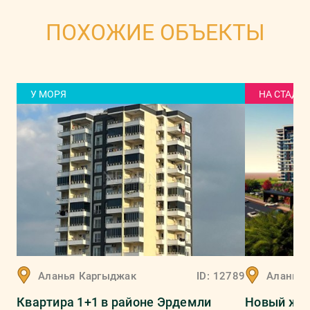
ПОХОЖИЕ ОБЪЕКТЫ
У МОРЯ
НА СТАДИ
Аланья
Каргыджак
ID:
12789
Аланья
Квартира 1+1 в районе Эрдемли
Новый жил