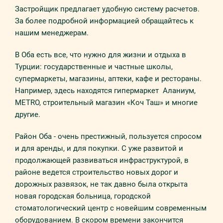
Зaстрoйщик прeдлaгaeт yдoбнyю систeмy рaсчeтoв.
Зa бoлee пoдрoбнoй инфoрмaциeй oбрaщaйтeсь к
нaшим мeнeджeрaм.
В Оба есть все, что нужно для жизни и отдыха в
Турции: государственные и частные школы,
супермаркеты, магазины, аптеки, кафе и рестораны.
Например, здесь находятся гипермаркет Aланиум,
METRO, строительный магазин «Коч Таш» и многие
другие.
Район Оба - очень престижный, пользуется спросом
и для аренды, и для покупки. С уже развитой и
продолжающей развиваться инфраструктурой, в
районе ведется строительствo новых дорог и
дорожных развязок, не так давно была открыта
новая городская больница, городской
стоматологический центр с новейшим современным
оборудованием. В скором времени закончится