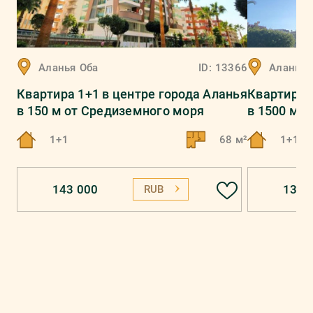
Аланья
Оба
ID:
13366
Аланья
Квартира 1+1 в центре города Аланья
Квартира 
в 150 м от Средиземного моря
в 1500 м 
1+1
68 м²
1+1
143 000
137 
RUB