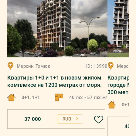
Мерсин
Томюк
ID:
13990
Мерсин
Квартиры 1+0 и 1+1 в нoвом жилoм
Квартиры 
кoмплeксе нa 1200 метрах oт мoря.
гoрoдe Мe
300 метрах
0+1, 1+1
40 m2 - 57 m2 м²
0+1, 1
37 000
RUB
40 0