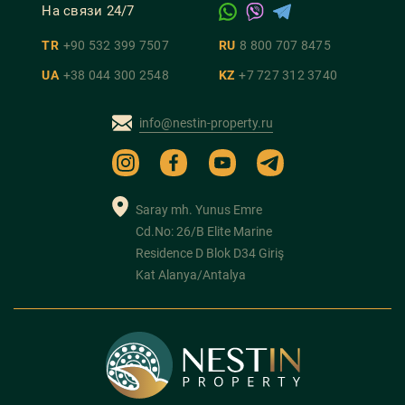
На связи 24/7
TR
+90 532 399 7507
RU
8 800 707 8475
UA
+38 044 300 2548
KZ
+7 727 312 3740
info@nestin-property.ru
Saray mh. Yunus Emre
Cd.No: 26/B Elite Marine
Residence D Blok D34 Giriş
Kat Alanya/Antalya