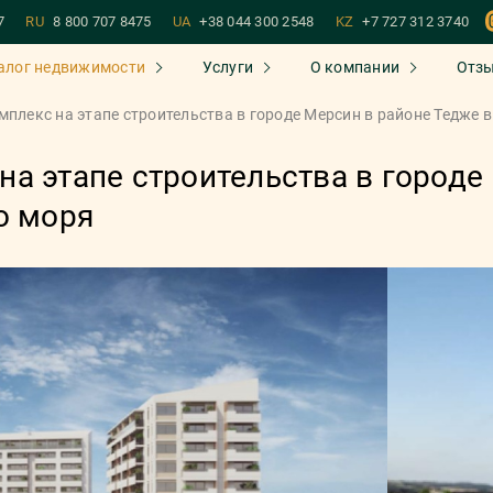
7
RU
8 800 707 8475
UA
+38 044 300 2548
KZ
+7 727 312 3740
алог недвижимости
Услуги
О компании
Отз
плекс на этапе строительства в городе Мерсин в районе Тедже в
а этапе строительства в городе
о моря