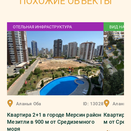
ПОХОЖИЕ ОБЪЕКТЫ
ОТЕЛЬНАЯ ИНФРАСТРУКТУРА
ВИД НА Г
Аланья
Оба
ID:
13028
Аланья
Квартира 2+1 в городе Мерсин район
Квартира 2
Мезитли в 900 м от Средиземного
м от Сред
моря