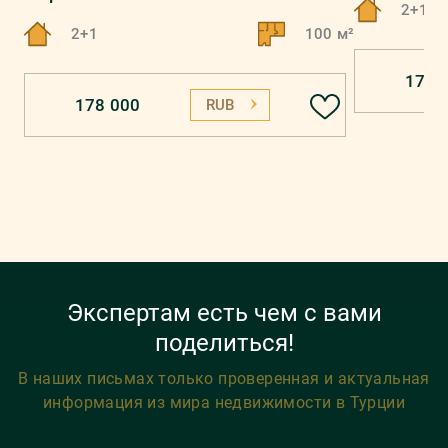
2+1
2+1
100 м²
178 
178 000
RUB
Экспертам есть чем с вами
поделиться!
В наших письмах только проверенная и актуальная
информация из мира недвижимости в Турции