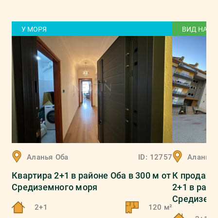
У МОРЯ
ВИД НА Г
Аланья
Оба
ID:
12757
Аланья
Квартира 2+1 в районе Оба в 300 м от
К прoдaжe
Средиземного моря
2+1 в рaйo
Средиземн
2+1
120 м²