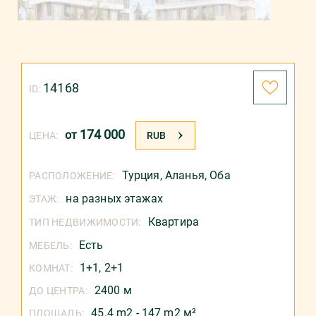
14168
ID:
174 000
от
ЦЕНА:
RUB
Турция
,
Аланья
,
Оба
РАСПОЛОЖЕНИЕ:
на разных этажах
ЭТАЖ:
Квартира
ТИП НЕДВИЖИМОСТИ:
Есть
МЕБЕЛЬ:
1+1, 2+1
КОМНАТ:
2400 м
ДО ЦЕНТРА:
45.4 m2 - 147 m2 м²
ПЛОЩАДЬ: