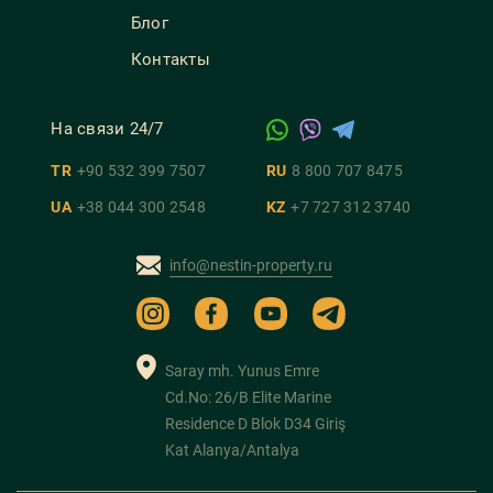
Блог
Контакты
На связи 24/7
TR
+90 532 399 7507
RU
8 800 707 8475
UA
+38 044 300 2548
KZ
+7 727 312 3740
info@nestin-property.ru
Saray mh. Yunus Emre
Cd.No: 26/B Elite Marine
Residence D Blok D34 Giriş
Kat Alanya/Antalya