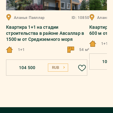
Аланья
Паяллар
ID:
10850
Аланья
Квартира 1+1 на стадии
Квартира 
строительства в районе Авсаллар в
600 м от 
1500 м от Средиземного моря
1+1
1+1
54 м²
104 
104 500
RUB