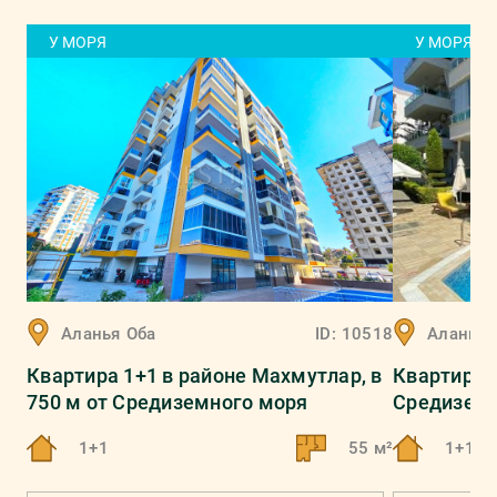
У МОРЯ
У МОРЯ
Аланья
Оба
ID:
10518
Аланья
Квартира 1+1 в районе Махмутлар, в
Квартира 1
750 м от Средиземного моря
Средиземн
1+1
55 м²
1+1