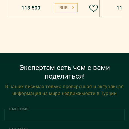
113 500
118 
RUB
Экспертам есть чем с вами
поделиться!
В наших письмах только проверенная и актуальная
информация из мира недвижимости в Турции
ВАШЕ ИМЯ