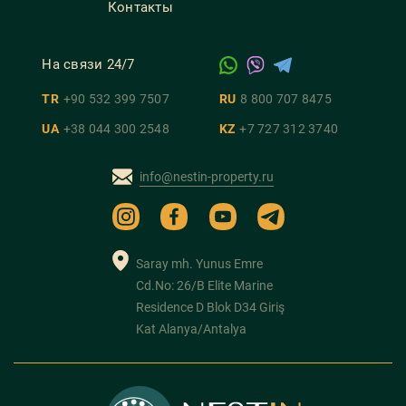
Контакты
На связи 24/7
TR
+90 532 399 7507
RU
8 800 707 8475
UA
+38 044 300 2548
KZ
+7 727 312 3740
info@nestin-property.ru
Saray mh. Yunus Emre
Cd.No: 26/B Elite Marine
Residence D Blok D34 Giriş
Kat Alanya/Antalya