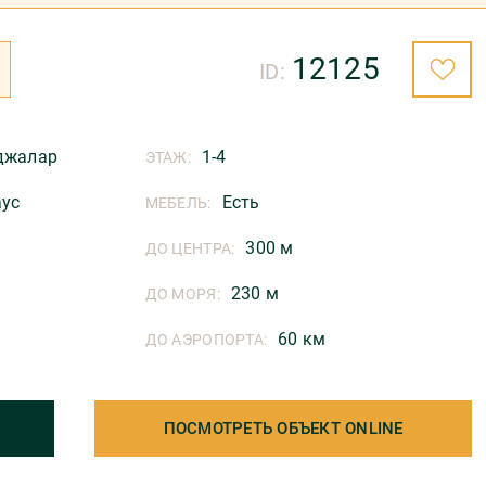
12125
ID:
джалар
1-4
ЭТАЖ:
аус
Есть
МЕБЕЛЬ:
300 м
ДО ЦЕНТРА:
230 м
ДО МОРЯ:
60 км
ДО АЭРОПОРТА:
ПОСМОТРЕТЬ ОБЪЕКТ ONLINE