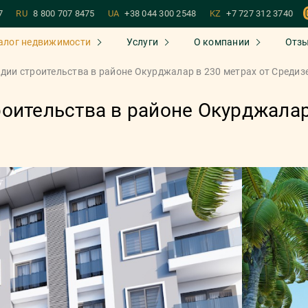
7
RU
8 800 707 8475
UA
+38 044 300 2548
KZ
+7 727 312 3740
алог недвижимости
Услуги
О компании
Отз
дии строительства в районе Окурджалар в 230 метрах от Средиз
оительства в районе Окурджалар