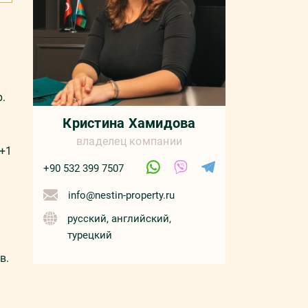
.
Кристина Хамидова
владелец компании
+1
+90 532 399 7507
info@nestin-property.ru
русский, английский,
турецкий
в.