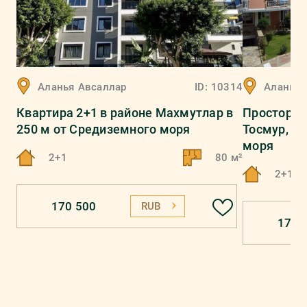
Аланья
Авсаллар
ID:
10314
Аланья
Квартира 2+1 в районе Махмутлар в
Просторна
250 м от Средиземного моря
Тосмур, в 
моря
2+1
80 м²
2+1
170 500
RUB
170 