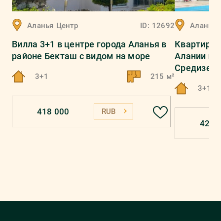
Аланья
Центр
ID:
12692
Аланья
Вилла 3+1 в центре города Аланья в
Квартира 
районе Бекташ с видом на море
Алании в 9
Средиземн
3+1
215 м²
3+1
418 000
RUB
423 