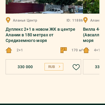
Аланья
Центр
ID:
11886
Аланья
Дуплекс 2+1 в новом ЖК в центре
Вилла 4+2
Алании в 180 метрах от
(Авсаллар)
Средиземного моря
моря
2+1
170 м²
4+1
330 000
330 
RUB