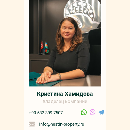
Мар
+90 532 4
sale
русс
Кристина Хамидова
владелец компании
+90 532 399 7507
info@nestin-property.ru