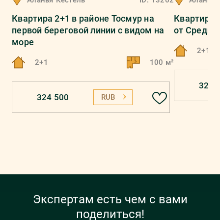
Аланья
Кестель
ID:
13262
Аланья
Квартира 2+1 в районе Тосмур на
Квартира 2
первой береговой линии с видом на
от Средиз
море
2+1
2+1
100 м²
324 
324 500
RUB
Экспертам есть чем с вами
поделиться!