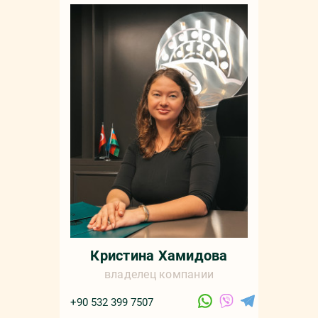
Мар
+90 532 4
sale
русс
Кристина Хамидова
владелец компании
+90 532 399 7507