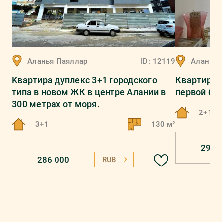
Аланья
Паяллар
ID:
12119
Аланья
Kвартирa дуплекс 3+1 городского
Квартира 
типа в новом ЖК в центре Алании в
первой бе
300 метрах от моря.
2+1
3+1
130 м²
291 
286 000
RUB