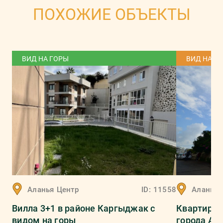
ПОХОЖИЕ ОБЪЕКТЫ
ВИД НА ГОРЫ
ВИД НА М
Аланья
Центр
ID:
11558
Аланья
Вилла 3+1 в районе Каргыджак с
Квартира 
видом на горы
города Ала