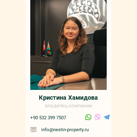
Мар
+90 532 4
sale
русс
Кристина Хамидова
владелец компании
+90 532 399 7507
info@nestin-property.ru