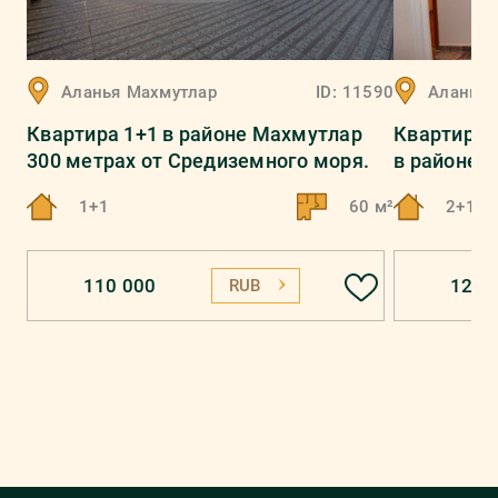
Аланья
Махмутлар
ID:
11590
Аланья
Квартира 1+1 в районе Махмутлар
Квартира 
300 метрах от Средиземного моря.
в районе 
1+1
60 м²
2+1
110 000
121 
RUB