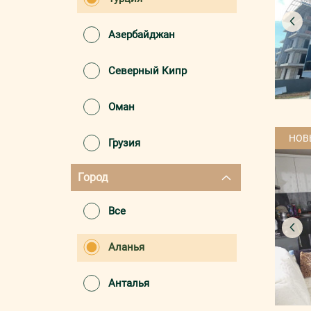
Азербайджан
Северный Кипр
Оман
НОВ
Грузия
Город
Все
Аланья
Анталья