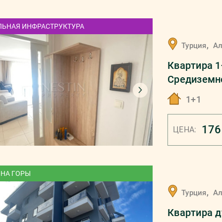
ЛЬНАЯ ИНФРАСТРУКТУРА
,
Турция
А
Квартира 1
Средиземн
1+1
176
ЦЕНА:
 НА ГОРЫ
,
Турция
А
Квартира д