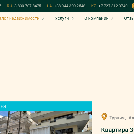
7
RU
8 800 707 8475
UA
+38 044 300 2548
KZ
+7 727 312 3740
алог недвижимости
Услуги
О компании
Отз
ОРЯ
,
Турция
А
Квартира 3