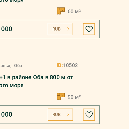
60 м²
 000
RUB
,
ID:
10502
ланья
Оба
+1 в районе Оба в 800 м от
ого моря
90 м²
 000
RUB