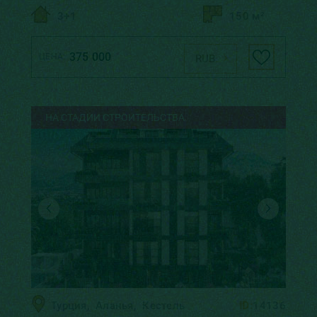
3+1
150 м²
375 000
ЦЕНА:
RUB
НА СТАДИИ СТРОИТЕЛЬСТВА
Турция
,
Аланья
,
Кестель
ID:
14136