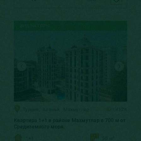
ВИД НА ГОРЫ
Турция
,
Аланья
,
Махмутлар
ID:
14124
Kвартирa 1+1 в районе Махмутлар в 700 м от
Средиземного моря.
1+1
50 м²