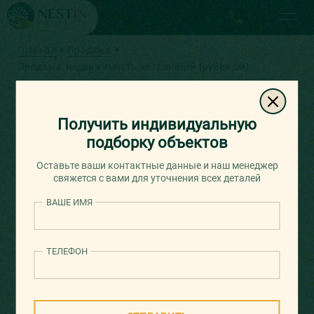
Главная
Продажа
Продажа: недвижимость за границей (рубежом)
Продажа: недвижимость за
границей (рубежом)
Получить индивидуальную
подборку объектов
Оставьте ваши контактные данные и наш менеджер
ФИЛЬТР
свяжется с вами для уточнения всех деталей
ВАШЕ ИМЯ
Найдено объектов:
4208
ТЕЛЕФОН
от новых к старым
Сортировать:
У МОРЯ