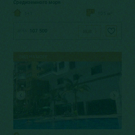
Средиземного моря
1+1
105 м²
107 500
ЦЕНА:
RUB
ВИД НА МОРЕ