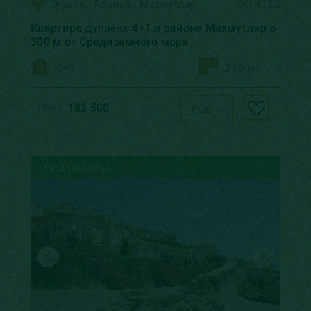
Турция
,
Аланья
,
Махмутлар
ID:
14122
Квартира дуплекс 4+1 в районе Махмутлар в
300 м от Средиземного моря
4+1
260 м²
182 500
ЦЕНА:
RUB
ВИД НА ГОРЫ