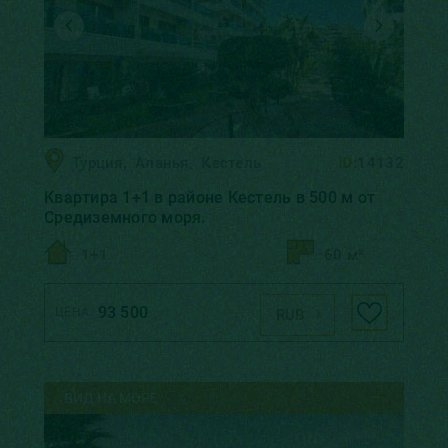
Турция
,
Аланья
,
Кестель
ID:
14132
Kвартирa 1+1 в районе Кестель в 500 м от
Средиземного моря.
1+1
60 м²
93 500
ЦЕНА:
RUB
ВИД НА МОРЕ