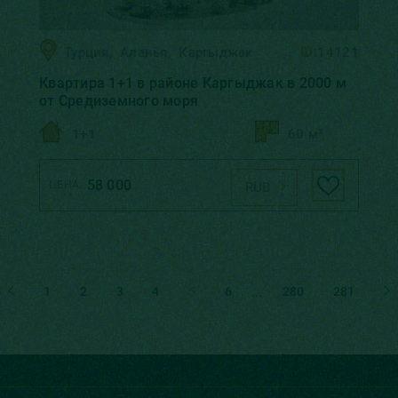
Турция
,
Аланья
,
Каргыджак
ID:
14121
Квартира 1+1 в районе Каргыджак в 2000 м
от Средиземного моря
1+1
60 м²
58 000
ЦЕНА:
RUB
1
2
3
4
5
6
280
281
...