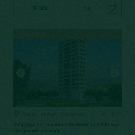
158 000
ЦЕНА:
RUB
НОВЫЙ ДОМ
Турция
,
Аланья
,
Махмутлар
ID:
14137
Квартира 3+1 в районе Махмутлар в 300 м от
Средиземного моря