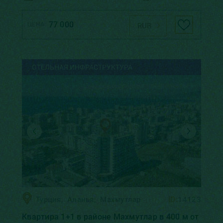
77 000
ЦЕНА:
RUB
ОТЕЛЬНАЯ ИНФРАСТРУКТУРА
Турция
,
Аланья
,
Махмутлар
ID:
14123
Квартира 1+1 в районе Махмутлар в 400 м от