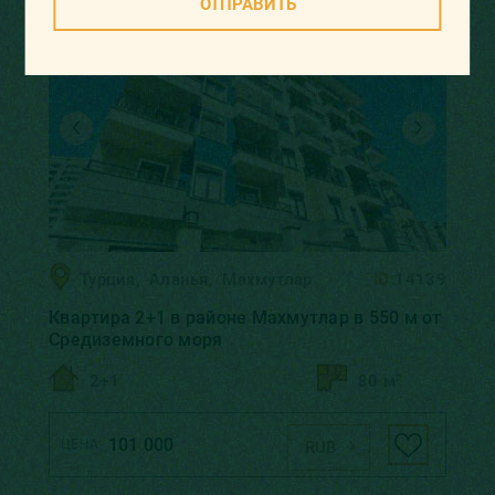
ОТПРАВИТЬ
Турция
,
Аланья
,
Махмутлар
ID:
14139
Квартира 2+1 в районе Махмутлар в 550 м от
Средиземного моря
2+1
80 м²
101 000
ЦЕНА:
RUB