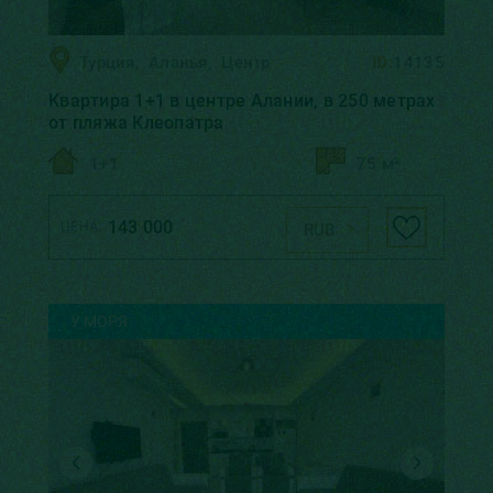
Турция
,
Аланья
,
Центр
ID:
14135
Kвартирa 1+1 в центре Алании, в 250 метрах
от пляжа Клеопатра
1+1
75 м²
143 000
ЦЕНА:
RUB
У МОРЯ