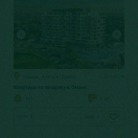
Турция
,
Аланья
,
Центр
ID:
14128
Квартира на продажу в Омане.
1+1
1 м²
1
ЦЕНА:
RUB