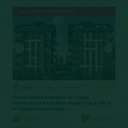
НА СТАДИИ СТРОИТЕЛЬСТВА
Турция
,
Аланья
,
Махмутлар
ID:
14138
Новый жилой комплекс на стадии
строительства в районе Махмутлар в 600 м
от Средиземного моря
1+1, 3+1
oт 65 м²