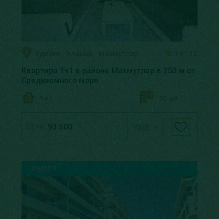
Турция
,
Аланья
,
Махмутлар
ID:
14133
Квартира 1+1 в районе Махмутлар в 250 м от
Средиземного моря
1+1
70 м²
93 500
ЦЕНА:
RUB
У МОРЯ