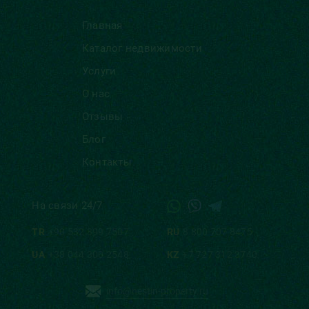
Главная
Каталог недвижимости
Услуги
О нас
Отзывы
Блог
Контакты
На связи 24/7
TR
+90 532 399 7507
RU
8 800 707 8475
UA
+38 044 300 2548
KZ
+7 727 312 3740
info@nestin-property.ru