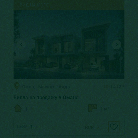
ВИД НА МОРЕ
Оман
,
Маскат
,
Аида
ID:
14127
Вилла на продажу в Омане
1+1
1 м²
1
ЦЕНА:
RUB