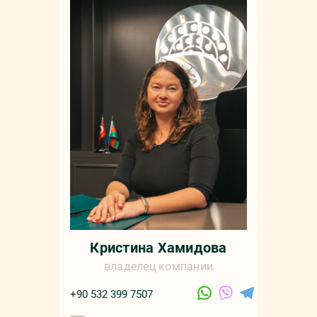
Мар
+90 532 4
sale
русс
Кристина Хамидова
владелец компании
+90 532 399 7507