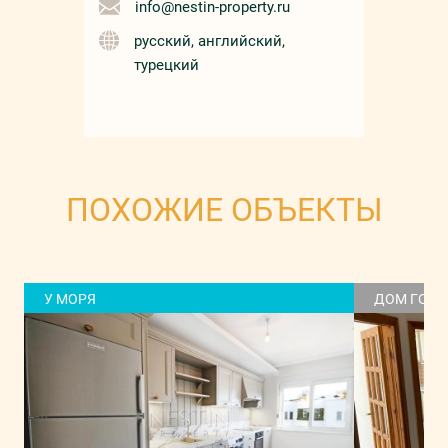
info@nestin-property.ru
русский, английский,
турецкий
ПОХОЖИЕ ОБЪЕКТЫ
У МОРЯ
ДОМ ГОРО