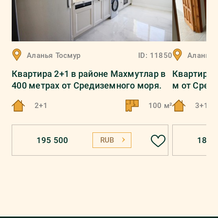
Аланья
Тосмур
ID:
11850
Аланья
Квартира 2+1 в районе Махмутлар в
Квартира 3
400 метрах от Средиземного моря.
м от Сред
2+1
100 м²
3+1
195 500
187 
RUB