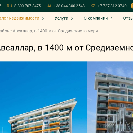
7
RU
8 800 707 8475
UA
+38 044 300 2548
KZ
+7 727 312 3740
алог недвижимости
Услуги
О компании
Отз
районе Авсаллар, в 1400 м от Средиземного моря
Авсаллар, в 1400 м от Средиземн