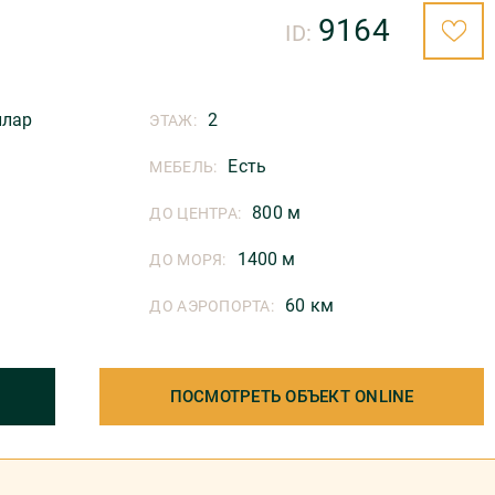
9164
ID:
ллар
2
ЭТАЖ:
Есть
МЕБЕЛЬ:
800 м
ДО ЦЕНТРА:
1400 м
ДО МОРЯ:
60 км
ДО АЭРОПОРТА:
ПОСМОТРЕТЬ ОБЪЕКТ ONLINE