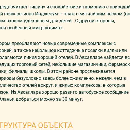
предпочитает тишину и спокойствие и гармонию с природой
ий пляж региона Инджекум – пляж с мягчайшим песком (о
гим входом идеальным для детей. С другой стороны,
ается особенный микроклимат.
отором преобладают новые современные комплексы с
орией, а также небольшое коттеджные поселки виллы или
олагаются линия хороший отелей. В Авсалларе найдется вс
едущих торговый сетей, небольшие магазинчики, фермерс
теки, филиалы школы. В этом районе прослеживается
периоды безусловно здесь более оживленно, нежели, чем в
количество отелей вокруг, и жилых комплексов, в которые
езон. Из Авсаллара хорошо развито автобусное сообщение 
Аланьи добраться можно за 30 минут.
ТРУКТУРА ОБЪЕКТА