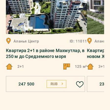
Аланья
Центр
ID:
11011
Аланья
Квартира 2+1 в районе Махмутлар, в
Квартира д
250 м до Средземного моря
новом ЖК 
2+1
125 м²
3+1
247 500
235 
RUB