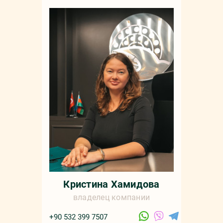
Мар
+90 532 4
sale
русс
Кристина Хамидова
владелец компании
+90 532 399 7507