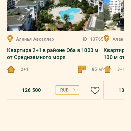
Аланья
Авсаллар
ID:
13765
Аланья
Квартира 2+1 в районе Оба в 1000 м
Квартира 
от Средиземного моря
100 м от 
2+1
85 м²
3+1
126 500
137 
RUB